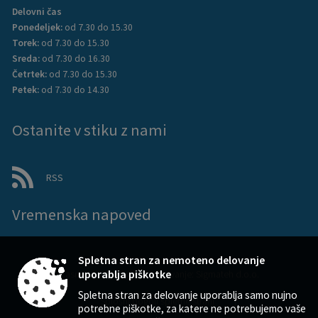
Delovni čas
Ponedeljek:
od 7.30 do 15.30
Torek:
od 7.30 do 15.30
Sreda:
od 7.30 do 16.30
Četrtek:
od 7.30 do 15.30
Petek:
od 7.30 do 14.30
Ostanite v stiku z nami
RSS
Vremenska napoved
Spletna stran za nemoteno delovanje
uporablja piškotke
Zasnova, izvedba in vzdrževanje: Sigmateh d.o.o.
Spletna stran za delovanje uporablja samo nujno
Splošni pogoji spletne strani
|
potrebne piškotke, za katere ne potrebujemo vaše