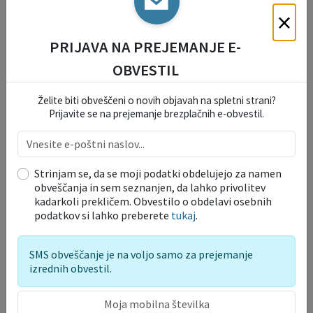
×
Lokalne volitve 2022 - RAZPIS
11. 08. 2022
PRIJAVA NA PREJEMANJE E-
OBVESTIL
Vloge in obrazci
Želite biti obveščeni o novih objavah na spletni strani?
Prijavite se na prejemanje brezplačnih e-obvestil.
OKOLJE IN PROSTOR
Strinjam se, da se moji podatki obdelujejo za namen
TURIZEM, KMETIJSTVO IN
obveščanja in sem seznanjen, da lahko privolitev
GOSPODARSTVO
kadarkoli prekličem. Obvestilo o obdelavi osebnih
podatkov si lahko preberete
tukaj
.
DOGODKI, PRIREDITVE IN
UPORABA JAVNIH POVRŠIN
SMS obveščanje je na voljo samo za prejemanje
izrednih obvestil.
DRUŽBENE IN SOCIALNE
DEJAVNOSTI