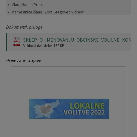
član, Marjan Prelc
Krajevne skupnosti
Predpisi in odloki
namestnica člana, Zora Stegovec Vidmar
Naselja v občini
Lokalno glasilo
Dokumenti, priloge
Organigram
Proračun občine
SKLEP_O_IMENOVANJU_OBČINSKE_VOLILNE_KOMISI
Velikost datoteke: 162 KB
Varstvo osebnih podatkov
Lokalne volitve
Povezane objave
Temeljni akti občine
Načrt ravnanja s stvarnim premoženjem
Strateški dokumenti
Katalog informacij javnega značaja