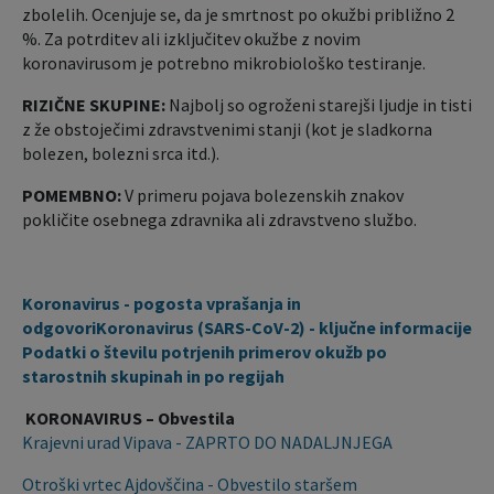
zbolelih. Ocenjuje se, da je smrtnost po okužbi približno 2
%. Za potrditev ali izključitev okužbe z novim
koronavirusom je potrebno mikrobiološko testiranje.
RIZIČNE SKUPINE:
Najbolj so ogroženi starejši ljudje in tisti
z že obstoječimi zdravstvenimi stanji (kot je sladkorna
bolezen, bolezni srca itd.).
POMEMBNO:
V primeru pojava bolezenskih znakov
pokličite osebnega zdravnika ali zdravstveno službo.
Koronavirus - pogosta vprašanja in
odgovori
Koronavirus (SARS-CoV-2) - ključne informacije
Podatki o številu potrjenih primerov okužb po
starostnih skupinah in po regijah
KORONAVIRUS – Obvestila
Krajevni urad Vipava - ZAPRTO DO NADALJNJEGA
Otroški vrtec Ajdovščina - Obvestilo staršem