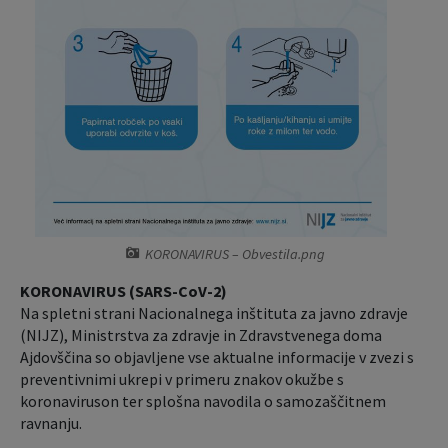
Krajevne skupnosti
Predpisi in odloki
Naselja v občini
Lokalno glasilo
Organigram
Proračun občine
Varstvo osebnih podatkov
Lokalne volitve
Temeljni akti občine
Načrt ravnanja s stvarnim premoženjem
KORONAVIRUS – Obvestila.png
Strateški dokumenti
KORONAVIRUS (SARS-CoV-2)
Na spletni strani Nacionalnega inštituta za javno zdravje
Katalog informacij javnega značaja
(NIJZ), Ministrstva za zdravje in Zdravstvenega doma
Ajdovščina so objavljene vse aktualne informacije v zvezi s
preventivnimi ukrepi v primeru znakov okužbe s
koronaviruson ter splošna navodila o samozaščitnem
ravnanju.