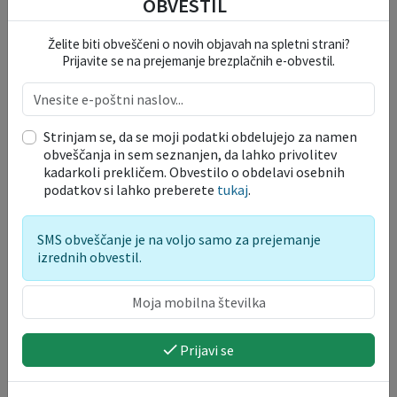
OBVESTIL
Infografika o koronavirusu (Vir: Urad Vlade RS za
Želite biti obveščeni o novih objavah na spletni strani?
komuniciranje)
Prijavite se na prejemanje brezplačnih e-obvestil.
Infografika o testiranju na okužbo s koronavirusom
(Vir: Urad Vlade RS za komuniciranje)
Infografika o zaščitnih maskah (Vir: Urad Vlade RS za
Strinjam se, da se moji podatki obdelujejo za namen
obveščanja in sem seznanjen, da lahko privolitev
komuniciranje)
kadarkoli prekličem. Obvestilo o obdelavi osebnih
Infografika o ukrepih in zaščiti pred koronavirusom
podatkov si lahko preberete
tukaj
.
(Vir: Urad Vlade RS za komuniciranje)
SMS obveščanje je na voljo samo za prejemanje
Priporočila za preprečevanje okužb dihal in drugih
izrednih obvestil.
podobnih obolenj v vrtcih in šolah (zloženka)
Kaj lahko storim, da preprečim širjenje novega
koronavirusa? (plakat)
Kako ravnati ob sumu na okužbo? (plakat) (Vir: Urad
Prijavi se
Vlade RS za komuniciranje)