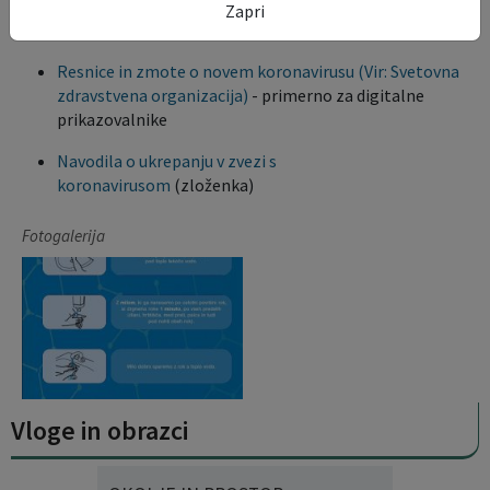
Potek laboratorijskega testiranje na novi koronavirus
Zapri
(Vir: Urad Vlade RS za komuniciranje)
Resnice in zmote o novem koronavirusu (Vir: Svetovna
zdravstvena organizacija)
- primerno za digitalne
prikazovalnike
Navodila o ukrepanju v zvezi s
koronavirusom
(zloženka)
Fotogalerija
Vloge in obrazci