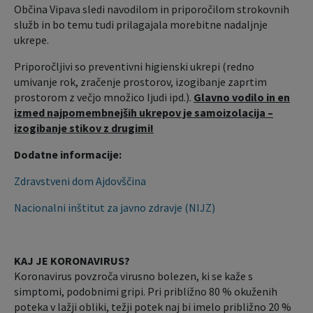
Občina Vipava sledi navodilom in priporočilom strokovnih
služb in bo temu tudi prilagajala morebitne nadaljnje
ukrepe.
Priporočljivi so preventivni higienski ukrepi (redno
umivanje rok, zračenje prostorov, izogibanje zaprtim
prostorom z večjo množico ljudi ipd.).
Glavno vodilo in en
izmed najpomembnejših ukrepov je samoizolacija –
izogibanje stikov z drugimi!
Dodatne informacije:
Zdravstveni dom Ajdovščina
Nacionalni inštitut za javno zdravje (NIJZ)
KAJ JE KORONAVIRUS?
Koronavirus povzroča virusno bolezen, ki se kaže s
simptomi, podobnimi gripi. Pri približno 80 % okuženih
poteka v lažji obliki, težji potek naj bi imelo približno 20 %