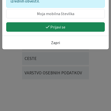
izrednih obvestil.
DOGODKI, PRIREDITVE IN
UPORABA JAVNIH POVRŠIN
DRUŽBENE IN SOCIALNE
Prijavi se
DEJAVNOSTI
Zapri
SPLOŠNE VLOGE
CESTE
VARSTVO OSEBNIH PODATKOV