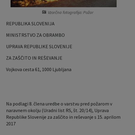
Krajevne skupnosti
Predpisi in odloki
Vzorčna fotografija: Požar
Naselja v občini
Lokalno glasilo
REPUBLIKA SLOVENIJA
MINISTRSTVO ZA OBRAMBO
Organigram
Proračun občine
UPRAVA REPUBLIKE SLOVENIJE
Varstvo osebnih podatkov
Lokalne volitve
ZA ZAŠČITO IN REŠEVANJE
Temeljni akti občine
Načrt ravnanja s stvarnim premoženjem
Vojkova cesta 61, 1000 Ljubljana
Strateški dokumenti
Katalog informacij javnega značaja
Na podlagi 8. člena uredbe o varstvu pred požarom v
naravnem okolju (Uradni list RS, št. 20/14), Uprava
Republike Slovenije za zaščito in reševanje s 15. aprilom
2017