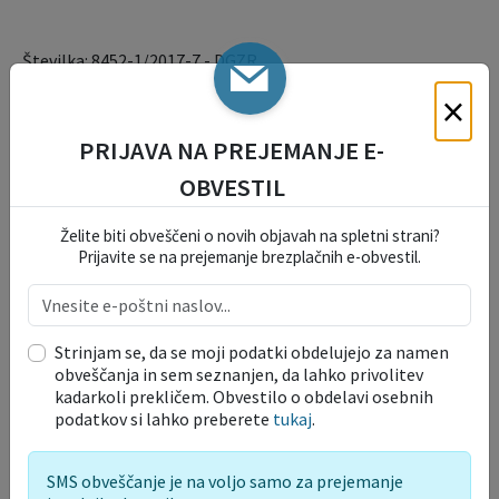
Številka: 8452-1/2017-7 - DGZR
×
Datum: 14. 04. 2017
PRIJAVA NA PREJEMANJE E-
Dokumenti, priloge
OBVESTIL
razglas o prenehanju velike požarne ogroženosti
naravnega okolja na Primorskem 20170415
Želite biti obveščeni o novih objavah na spletni strani?
Velikost datoteke: 173 KB
Prijavite se na prejemanje brezplačnih e-obvestil.
Vloge in obrazci
Strinjam se, da se moji podatki obdelujejo za namen
OKOLJE IN PROSTOR
obveščanja in sem seznanjen, da lahko privolitev
kadarkoli prekličem. Obvestilo o obdelavi osebnih
podatkov si lahko preberete
tukaj
.
TURIZEM, KMETIJSTVO IN
GOSPODARSTVO
SMS obveščanje je na voljo samo za prejemanje