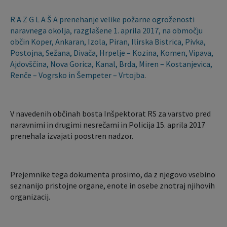
R A Z G L A Š A prenehanje velike požarne ogroženosti
naravnega okolja, razglašene 1. aprila 2017, na območju
občin Koper, Ankaran, Izola, Piran, Ilirska Bistrica, Pivka,
Postojna, Sežana, Divača, Hrpelje – Kozina, Komen, Vipava,
Ajdovščina, Nova Gorica, Kanal, Brda, Miren – Kostanjevica,
Renče – Vogrsko in Šempeter – Vrtojba
.
V navedenih občinah bosta Inšpektorat RS za varstvo pred
naravnimi in drugimi nesrečami in Policija 15. aprila 2017
prenehala izvajati poostren nadzor.
Prejemnike tega dokumenta prosimo, da z njegovo vsebino
seznanijo pristojne organe, enote in osebe znotraj njihovih
organizacij.