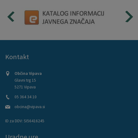
Kontakt
Občina Vipava
Glavni trg 15
5271 Vipava
05 364 34 10
obcina@vipava.si
ID za DDV:
SI56416245
Uradne ure