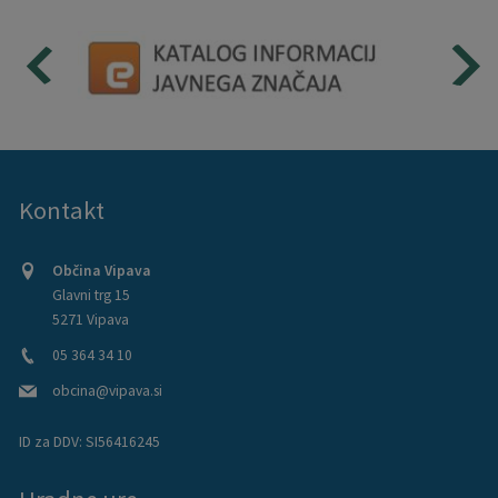
Kontakt
Občina Vipava
Glavni trg 15
5271 Vipava
05 364 34 10
obcina@vipava.si
ID za DDV:
SI56416245