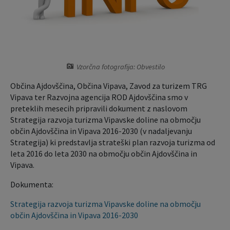
Krajevne skupnosti
Predpisi in odloki
Naselja v občini
Lokalno glasilo
Organigram
Proračun občine
Vzorčna fotografija: Obvestilo
Občina Ajdovščina, Občina Vipava, Zavod za turizem TRG
Varstvo osebnih podatkov
Lokalne volitve
Vipava ter Razvojna agencija ROD Ajdovščina smo v
preteklih mesecih pripravili dokument z naslovom
Temeljni akti občine
Načrt ravnanja s stvarnim premoženjem
Strategija razvoja turizma Vipavske doline na območju
občin Ajdovščina in Vipava 2016-2030 (v nadaljevanju
Strategija) ki predstavlja strateški plan razvoja turizma od
Strateški dokumenti
leta 2016 do leta 2030 na območju občin Ajdovščina in
Vipava.
Katalog informacij javnega značaja
Dokumenta:
Strategija razvoja turizma Vipavske doline na območju
občin Ajdovščina in Vipava 2016-2030