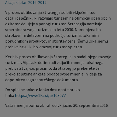
Akcijski plan 2016-2019
V proces oblikovanja Strategije so bili vključeni tudi
ostali deležniki, ki razvijajo turizem na območju obeh občin
oziroma delujejo v panogi turizma. Strategija narekuje
smernice razvoja turizma do leta 2030. Namenjena bo
strokovnim delavcem na področju turizma, lokalnim
ponudnikom produktov in storitev ter širšemu lokalnemu
prebivalstvu, ki bo v razvoj turizma vpleten.
Ker bi v proces oblikovanja Strategije in nadaljnjega razvoja
turizma v Vipavski dolini radi vključili mnenje lokalnega
prebivalstva, vas prosimo, da Strategijo preberete ter
preko spletene ankete podate svoje mnenje in ideje za
dopolnitev tega strateškega dokumenta.
Do spletne ankete lahko dostopate preko
linka
https://www.1ka.si/a/103077
Vaša mnenja bomo zbirali do vključno 30. septembra 2016.