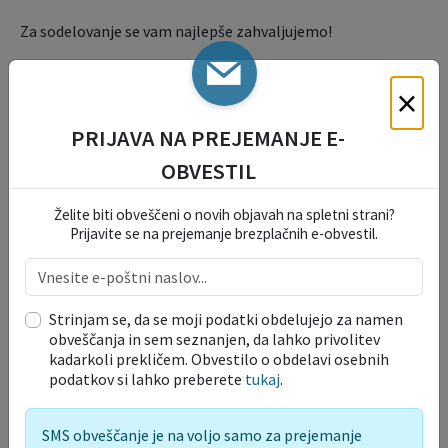
Za sodelovanje se vam najlepše zahvaljujemo!
Dokumenti, priloge
×
Strategija razvoja turizma Vipavske doline na
PRIJAVA NA PREJEMANJE E-
območju občin Ajdovščina in Vipava
Velikost datoteke: 1 MB
OBVESTIL
Akcijski plan 2016-2019
Želite biti obveščeni o novih objavah na spletni strani?
Velikost datoteke: 524 KB
Prijavite se na prejemanje brezplačnih e-obvestil.
Vloge in obrazci
Strinjam se, da se moji podatki obdelujejo za namen
OKOLJE IN PROSTOR
obveščanja in sem seznanjen, da lahko privolitev
kadarkoli prekličem. Obvestilo o obdelavi osebnih
podatkov si lahko preberete
tukaj
.
TURIZEM, KMETIJSTVO IN
GOSPODARSTVO
SMS obveščanje je na voljo samo za prejemanje