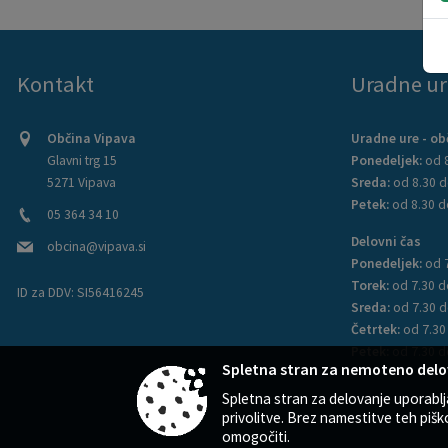
Kontakt
Uradne ur
Občina Vipava
Uradne ure - ob
Glavni trg 15
Ponedeljek:
od 8
5271 Vipava
Sreda:
od 8.30 d
Petek:
od 8.30 d
05 364 34 10
Delovni čas
obcina@vipava.si
Ponedeljek:
od 
Torek:
od 7.30 d
ID za DDV:
SI56416245
Sreda:
od 7.30 d
Četrtek:
od 7.30
Petek:
od 7.30 d
Spletna stran za nemoteno delo
Spletna stran za delovanje uporabl
privolitve. Brez namestitve teh p
omogočiti.