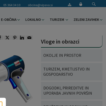
05 364 34 10
obcina@vipava.si
E-OBČINA
LOKALNO
TURIZEM
ZELENI ZAVIHEK
Vloge in obrazci
OKOLJE IN PROSTOR
TURIZEM, KMETIJSTVO IN
GOSPODARSTVO
DOGODKI, PRIREDITVE IN
UPORABA JAVNIH POVRŠIN