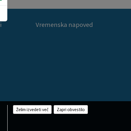
i
Vremenska napoved
Želim izvedeti več
Zapri obvestilo