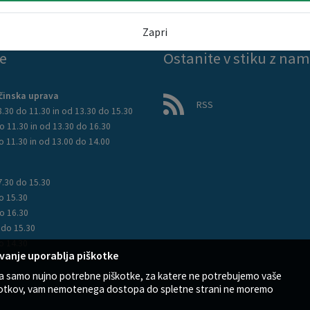
Zapri
e
Ostanite v stiku z nam
činska uprava
RSS
.30 do 11.30 in od 13.30 do 15.30
o 11.30 in od 13.30 do 16.30
o 11.30 in od 13.00 do 14.00
7.30 do 15.30
o 15.30
o 16.30
 do 15.30
o 14.30
vanje uporablja piškotke
ja samo nujno potrebne piškotke, za katere ne potrebujemo vaše
iškotkov, vam nemotenega dostopa do spletne strani ne moremo
Zasnova, izvedba in vzdrževanje: Sigmateh d.o.o.