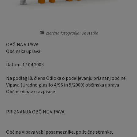
Krajevne skupnosti
Predpisi in odloki
Naselja v občini
Lokalno glasilo
Vzorčna fotografija: Obvestilo
Organigram
Proračun občine
OBČINA VIPAVA
Občinska uprava
Varstvo osebnih podatkov
Lokalne volitve
Datum: 17.04.2003
Temeljni akti občine
Načrt ravnanja s stvarnim premoženjem
Na podlagi 8. člena Odloka o podeljevanju priznanj občine
Vipava (Uradno glasilo 4/96 in 5/2000) občinska uprava
Strateški dokumenti
Občine Vipava razpisuje
Katalog informacij javnega značaja
PRIZNANJA OBČINE VIPAVA
Občina Vipava vabi posameznike, politične stranke,