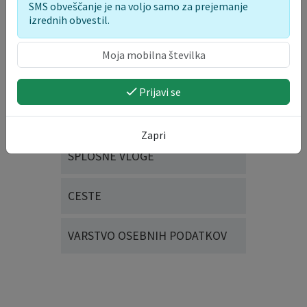
SMS obveščanje je na voljo samo za prejemanje
GOSPODARSTVO
izrednih obvestil.
DOGODKI, PRIREDITVE IN
UPORABA JAVNIH POVRŠIN
Prijavi se
DRUŽBENE IN SOCIALNE
DEJAVNOSTI
Zapri
SPLOŠNE VLOGE
CESTE
VARSTVO OSEBNIH PODATKOV