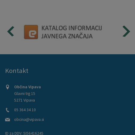
Kontakt
Občina Vipava
Glavni trg 15
5271 Vipava
05 364 34 10
obcina@vipava.si
ID za DDV:
SI56416245