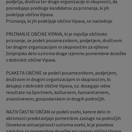
podjetja, društva ter druge organizacije in skupnosti, da
posredujejo predloge kandidatov za priznanja, ki jih
podeljuje občina Vipava.
Priznanja, ki jih podeljuje občina Vipava, so naslednja:
PRIZNANJE OBČINE VIPAVA, ki je najvišje občinsko
priznanje, se podeli posameznikom, podjetjem, društvom
ter drugim organizacijam in skupnostim za njihovo
življenjsko delo oziroma druge izjemno pomembne dosežke
v dobrobit občine Vipava.
PLAKETA OBČINE se podeli posameznikom, podjetjem,
društvom in drugim organizacijam in skupnostim, ki
delujejo v dobrobit občine Vipava, oz. dosegajo vidne
rezultate na športnem, kulturnem, humanitarnem,
znanstvenem, gospodarskem in drugih področjih.
NAZIV ČASTNI OBČAN se podeli osebi, katere delo in
aktivnosti predstavljajo pomembne zasluge na področjih
človekove ustvarjalnosti oziroma osebi, ki je posebno
zaslužna za pomembne dosežke pri razvoju občina Vipava.