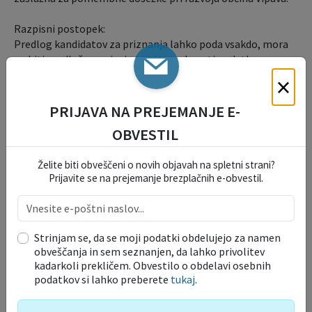
Razpisni postopek:
Predlog kandidatov za priznanja lahko poda vsakdo, mora
pa biti predložen v pisni obliki in vsebovati podatke o
kandidatu ter obrazložitev doseženih rezultatov.
×
Predloge je potrebno podati najkasneje do 27. maja 2003 na
naslov: Občina Vipava, Komisija za mandatna vprašanja,
PRIJAVA NA PREJEMANJE E-
volitve in imenovanja, Glavni trg 15, 5271 Vipava.
OBVESTIL
Želite biti obveščeni o novih objavah na spletni strani?
Prijavite se na prejemanje brezplačnih e-obvestil.
Tajnik
Jože Papež, univ. dipl. inž. agr.,l.r.
Vloge in obrazci
Strinjam se, da se moji podatki obdelujejo za namen
obveščanja in sem seznanjen, da lahko privolitev
OKOLJE IN PROSTOR
kadarkoli prekličem. Obvestilo o obdelavi osebnih
podatkov si lahko preberete
tukaj
.
TURIZEM, KMETIJSTVO IN