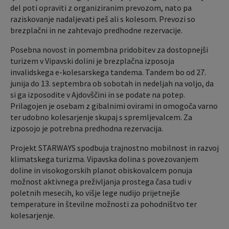
del poti opraviti z organiziranim prevozom, nato pa
raziskovanje nadaljevati peš ali s kolesom. Prevozi so
brezplačni in ne zahtevajo predhodne rezervacije.
Posebna novost in pomembna pridobitev za dostopnejši
turizem v Vipavski dolini je brezplačna izposoja
invalidskega e-kolesarskega tandema. Tandem bo od 27.
junija do 13. septembra ob sobotah in nedeljah na voljo, da
si ga izposodite v Ajdovščini in se podate na potep.
Prilagojen je osebam z gibalnimi ovirami in omogoča varno
ter udobno kolesarjenje skupaj s spremljevalcem. Za
izposojo je potrebna predhodna rezervacija.
Projekt STARWAYS spodbuja trajnostno mobilnost in razvoj
klimatskega turizma. Vipavska dolina s povezovanjem
doline in visokogorskih planot obiskovalcem ponuja
možnost aktivnega preživljanja prostega časa tudi v
poletnih mesecih, ko višje lege nudijo prijetnejše
temperature in številne možnosti za pohodništvo ter
kolesarjenje.