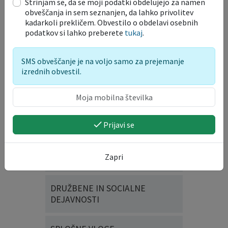
Strinjam se, da se moji podatki obdelujejo za namen
obveščanja in sem seznanjen, da lahko privolitev
Slika_1_bici_bus
kadarkoli prekličem. Obvestilo o obdelavi osebnih
Velikost datoteke: 35 KB
podatkov si lahko preberete
tukaj
.
Vloge in obrazci
SMS obveščanje je na voljo samo za prejemanje
izrednih obvestil.
OKOLJE IN PROSTOR
TURIZEM, KMETIJSTVO IN
GOSPODARSTVO
Prijavi se
DOGODKI, PRIREDITVE IN
Zapri
UPORABA JAVNIH POVRŠIN
DRUŽBENE IN SOCIALNE
DEJAVNOSTI