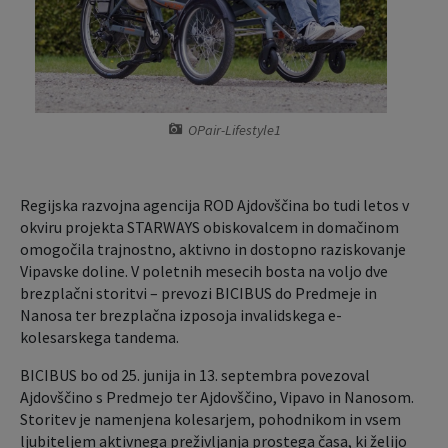
Krajevne skupnosti
Predpisi in odloki
Naselja v občini
Lokalno glasilo
Organigram
Proračun občine
OPair-Lifestyle1
Varstvo osebnih podatkov
Lokalne volitve
Regijska razvojna agencija ROD Ajdovščina bo tudi letos v
okviru projekta STARWAYS obiskovalcem in domačinom
Temeljni akti občine
Načrt ravnanja s stvarnim premoženjem
omogočila trajnostno, aktivno in dostopno raziskovanje
Vipavske doline. V poletnih mesecih bosta na voljo dve
Strateški dokumenti
brezplačni storitvi – prevozi BICIBUS do Predmeje in
Nanosa ter brezplačna izposoja invalidskega e-
Katalog informacij javnega značaja
kolesarskega tandema.
BICIBUS bo od 25. junija in 13. septembra povezoval
Ajdovščino s Predmejo ter Ajdovščino, Vipavo in Nanosom.
Storitev je namenjena kolesarjem, pohodnikom in vsem
ljubiteljem aktivnega preživljanja prostega časa, ki želijo