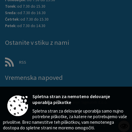
Torek:
od 7.30 do 15.30
Sreda:
od 7.30 do 16.30
Četrtek:
od 7.30 do 15.30
Petek:
od 7.30 do 14.30
Ostanite v stiku z nami
RSS
Vremenska napoved
Spletna stran za nemoteno delovanje
uporablja piškotke
Zasnova, izvedba in vzdrževanje: Sigmateh d.o.o.
Spletna stran za delovanje uporablja samo nujno
Splošni pogoji spletne strani
|
potrebne piškotke, za katere ne potrebujemo vaše
privolitve. Brez namestitve teh piškotkov, vam nemotenega
Center za varstvo osebnih podatkov
|
dostopa do spletne strani ne moremo omogočiti.