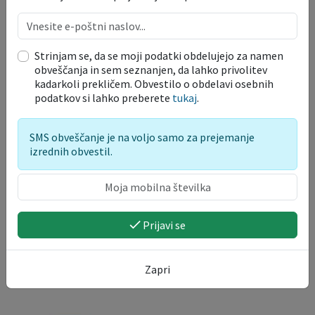
UPORABA JAVNIH POVRŠIN
DRUŽBENE IN SOCIALNE
Strinjam se, da se moji podatki obdelujejo za namen
DEJAVNOSTI
obveščanja in sem seznanjen, da lahko privolitev
kadarkoli prekličem. Obvestilo o obdelavi osebnih
podatkov si lahko preberete
tukaj
.
SPLOŠNE VLOGE
SMS obveščanje je na voljo samo za prejemanje
CESTE
izrednih obvestil.
VARSTVO OSEBNIH PODATKOV
Prijavi se
Zapri