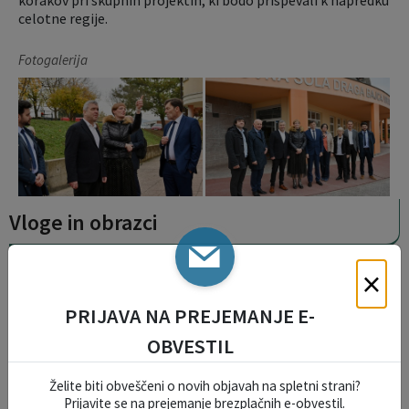
korakov pri skupnih projektih, ki bodo prispevali k napredku
celotne regije.
Fotogalerija
Vloge in obrazci
×
OKOLJE IN PROSTOR
PRIJAVA NA PREJEMANJE E-
TURIZEM, KMETIJSTVO IN
OBVESTIL
GOSPODARSTVO
Želite biti obveščeni o novih objavah na spletni strani?
DOGODKI, PRIREDITVE IN
Prijavite se na prejemanje brezplačnih e-obvestil.