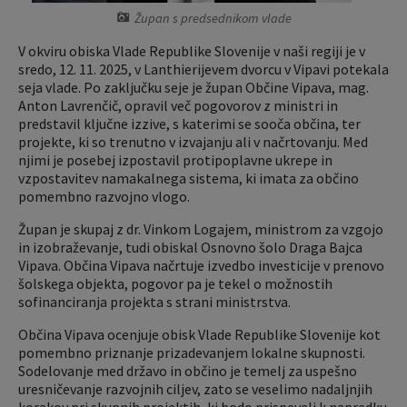
Župan s predsednikom vlade
Krajevne skupnosti
Predpisi in odloki
V okviru obiska Vlade Republike Slovenije v naši regiji je v
sredo, 12. 11. 2025, v Lanthierijevem dvorcu v Vipavi potekala
Naselja v občini
Lokalno glasilo
seja vlade. Po zaključku seje je župan Občine Vipava, mag.
Anton Lavrenčič, opravil več pogovorov z ministri in
Organigram
Proračun občine
predstavil ključne izzive, s katerimi se sooča občina, ter
projekte, ki so trenutno v izvajanju ali v načrtovanju. Med
njimi je posebej izpostavil protipoplavne ukrepe in
Varstvo osebnih podatkov
Lokalne volitve
vzpostavitev namakalnega sistema, ki imata za občino
pomembno razvojno vlogo.
Temeljni akti občine
Načrt ravnanja s stvarnim premoženjem
Župan je skupaj z dr. Vinkom Logajem, ministrom za vzgojo
in izobraževanje, tudi obiskal Osnovno šolo Draga Bajca
Strateški dokumenti
Vipava. Občina Vipava načrtuje izvedbo investicije v prenovo
šolskega objekta, pogovor pa je tekel o možnostih
Katalog informacij javnega značaja
sofinanciranja projekta s strani ministrstva.
Občina Vipava ocenjuje obisk Vlade Republike Slovenije kot
pomembno priznanje prizadevanjem lokalne skupnosti.
Sodelovanje med državo in občino je temelj za uspešno
uresničevanje razvojnih ciljev, zato se veselimo nadaljnjih