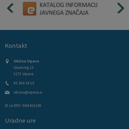
Kontakt
Občina Vipava
Glavni trg 15
5271 Vipava
05 364 34 10
obcina@vipava.si
ID za DDV:
SI56416245
Uradne ure