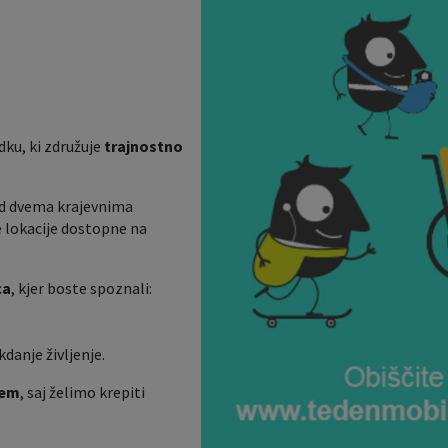
ku, ki združuje
trajnostno
d dvema krajevnima
e lokacije dostopne na
ca
, kjer boste spoznali:
akdanje življenje.
jem
, saj želimo krepiti