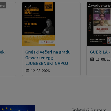
ava
Idrija
Zavod za turi
eki
Grajski večeri na gradu
GUERILA -
Gewerkenegg -
21. 08. 2
LJUBEZENSKI NAPOJ
12. 08. 2026