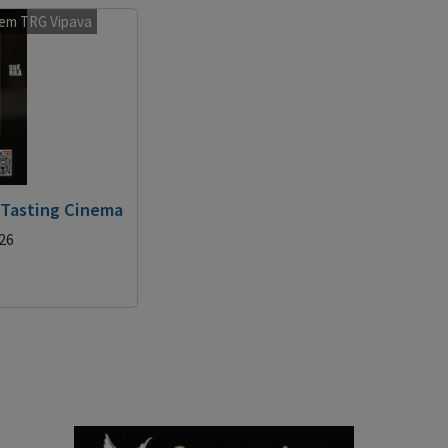
zem TRG Vipava
 Tasting Cinema
026