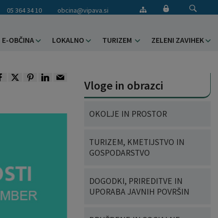
05 364 34 10
obcina@vipava.si
E-OBČINA
LOKALNO
TURIZEM
ZELENI ZAVIHEK
Vloge in obrazci
OKOLJE IN PROSTOR
TURIZEM, KMETIJSTVO IN
GOSPODARSTVO
DOGODKI, PRIREDITVE IN
UPORABA JAVNIH POVRŠIN