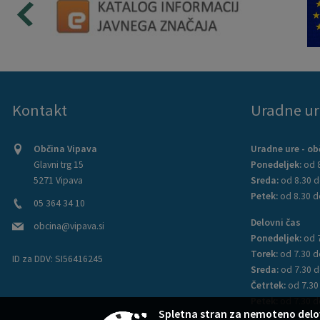
Kontakt
Uradne ur
Občina Vipava
Uradne ure - ob
Glavni trg 15
Ponedeljek:
od 8
5271 Vipava
Sreda:
od 8.30 d
Petek:
od 8.30 d
05 364 34 10
Delovni čas
obcina@vipava.si
Ponedeljek:
od 
Torek:
od 7.30 d
ID za DDV:
SI56416245
Sreda:
od 7.30 d
Četrtek:
od 7.30
Petek:
od 7.30 d
Spletna stran za nemoteno delo