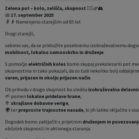
Zelena pot – kolo, zelišča, skupnost
🚴‍♀️🌿👥
Krajevne skupnosti
Predpisi in odloki
📅
17. september 2025
👵👴 Namenjeno starejšim od 65 let
Naselja v občini
Lokalno glasilo
Dragi starejši,
Organigram
Proračun občine
vabimo vas, da se pridružite posebnemu izobraževalnemu dogod
mobilnost, lokalno samooskrbo in druženje
.
Varstvo osebnih podatkov
Lokalne volitve
S pomočjo
električnih koles
bomo skupaj prekolesarili pot me
skupnostma in tako pokazali, da so tudi nekoliko bolj oddaljen
Temeljni akti občine
Načrt ravnanja s stvarnim premoženjem
varen, prijazen in okolju prijazen način
.
Strateški dokumenti
Ob prihodu v drugo skupnost bo sledila
izobraževalna delavni
🌱 pomen
lokalne pridelave hrane
,
Katalog informacij javnega značaja
🥦
skrajšane dobavne verige
,
🌍 ter
preproste trajnostne navade
, ki jih lahko vključite v vs
Dogodek bomo zaključili s prijetnim
druženjem in povezovan
občutek skupnosti in aktivnega staranja.