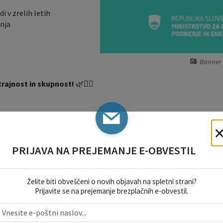
i v zrelih letih
enja
Banner 
 trajnost in skupnost!
🌿🚴‍♂️
PRIJAVA NA PREJEMANJE E-OBVESTIL
Želite biti obveščeni o novih objavah na spletni strani?
Prijavite se na prejemanje brezplačnih e-obvestil.