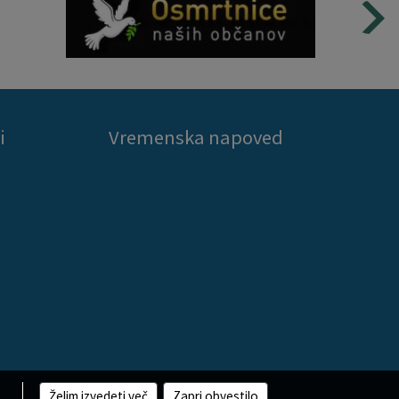
i
Vremenska napoved
Želim izvedeti več
Zapri obvestilo